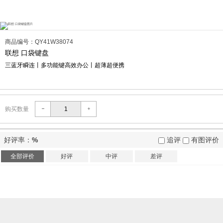
商品编号：QY41W38074
联想 口袋键盘
三蓝牙瞬连丨多功能键高效办公丨超薄超便携
购买数量
好评率：
%
追评
有图评价
全部评价
好评
中评
差评